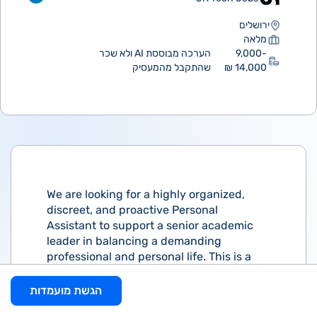
ירושלים
מלאה
9,000-
הערכה מבוססת AI ולא שכר
14,000 ₪
שהתקבל מהמעסיק
We are looking for a highly organized,
discreet, and proactive Personal
Assistant to support a senior academic
leader in balancing a demanding
professional and personal life. This is a
dynamic role designed for someone who
thrives on coordination, operates with
הגשת מועמדות
high autonomy, and can navigate the