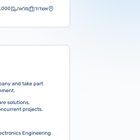
אשדוד
מלאה
000 ₪
pany and take part
onment.
re solutions,
ncurrent projects.
lectronics Engineering