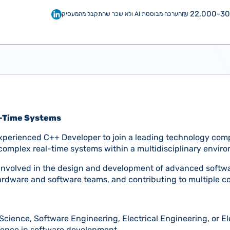
22,000-30,
הערכה מבוססת AI ולא שכר שהתקבל מהמעסיק
l-Time Systems
experienced C++ Developer to join a leading technology com
complex real-time systems within a multidisciplinary envir
be involved in the design and development of advanced softwa
ardware and software teams, and contributing to multiple co
Science, Software Engineering, Electrical Engineering, or E
rience in software development