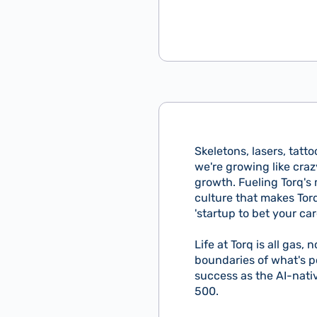
Skeletons, lasers, tatt
we're growing like cr
growth. Fueling Torq'
culture that makes Tor
'startup to bet your car
Life at Torq is all gas,
boundaries of what's po
success as the AI-nati
500.