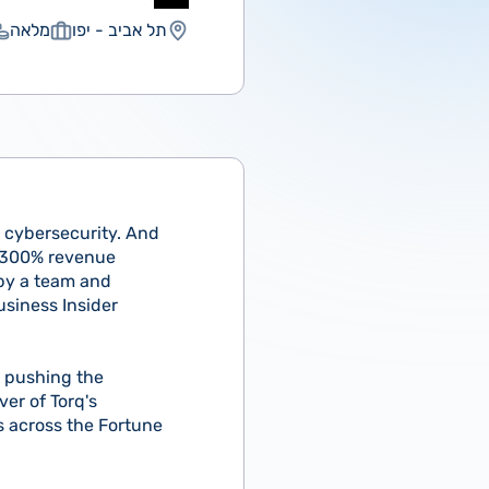
תל אביב - יפו
מלאה
n cybersecurity. And
d 300% revenue
by a team and
usiness Insider
rs pushing the
ver of Torq's
s across the Fortune