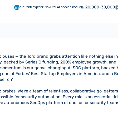
20,000-30,000 ₪
הערכה מבוססת AI ולא שכר שהתקבל מהמעסיק
oo buses — the Torq brand grabs attention like nothing else i
azy, backed by Series D funding, 200% employee growth, an
s momentum is our game-changing AI SOC platform, backed 
q one of Forbes' Best Startup Employers in America, and a B
eer on'.
 no brakes. We're a team of relentless, collaborative go-gette
ssible for security automation. Every role is an essential dri
ve autonomous SecOps platform of choice for security team