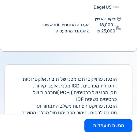
Degel US
מיקום לא צוין
18,000-
הערכה מבוססת AI ולא שכר
25,000 ₪
שהתקבל מהמעסיק
הובלת פרוייקטי תכן מכני של תיבות אלקטרוניות
, הגדרת מפרטים , ICD מכני , אופני קירור .
תכן מכני של כרטיסים ) PCB )והרכבות של
כרטיסים בשיטת IDF
הובלת פרויקט הפיתוח משלב התמחור ועד
מסירה ללקוח , ניהול הפרויקט מול קבלני המשנה
והובלת סקרי
הגשת מועמדות
התיכון בפרויקט .
יכולת קריאת שרטוטים ודו"ח אנליזות דינמיות,