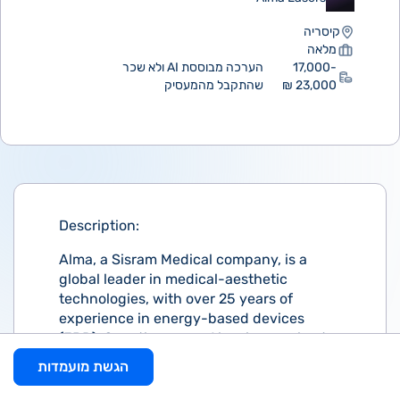
קיסריה
מלאה
17,000-
הערכה מבוססת AI ולא שכר
23,000 ₪
שהתקבל מהמעסיק
Description:
Alma, a Sisram Medical company, is a
global leader in medical-aesthetic
technologies, with over 25 years of
experience in energy-based devices
(EBD). Over the years, Alma has evolved
into an integrated aesthetic and wellness
הגשת מועמדות
ecosystem that combines medical
devices, injectables, diagnostics, and