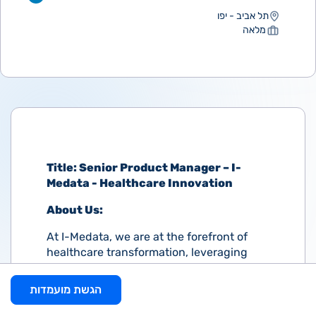
תל אביב - יפו
מלאה
Title: Senior Product Manager – I-
Medata - Healthcare Innovation
About Us:
At I-Medata, we are at the forefront of
healthcare transformation, leveraging
cutting-edge technologies and data-
driven solutions to revolutionize patient
הגשת מועמדות
care. As the data science center of Tel
Aviv Medical Center (Ichilov), we