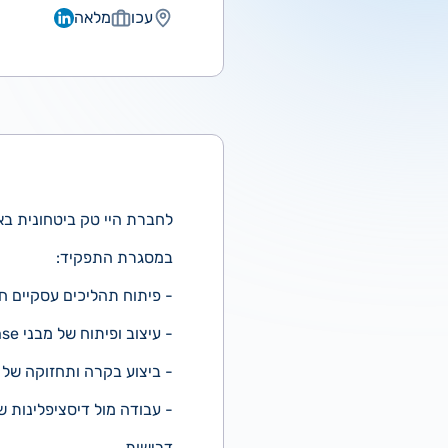
עכו
מלאה
לחברת היי טק ביטחונית באזור הצפון דרוש/ה le Developer
במסגרת התפקיד:
- פיתוח תהליכים עסקיים 
- עיצוב ופיתוח של מבני DataBase כולל כתיבת שאילתות בSQL.
- ביצוע בקרה ותחזוקה של ת
- עבודה מול דיסציפלינות שו
דרישות