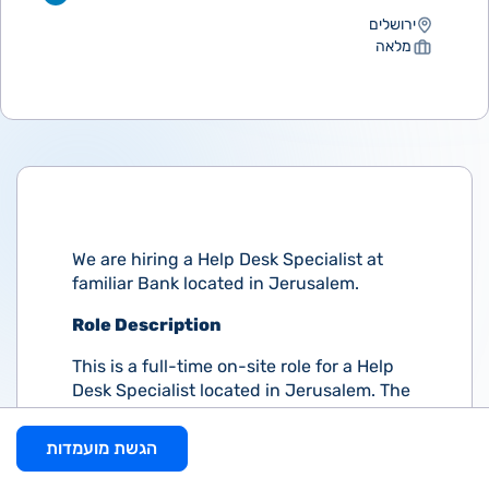
ירושלים
מלאה
We are hiring a Help Desk
Specialist
at
familiar Bank located in Jerusalem.
Role Description
This is a full-time on-site role for a Help
Desk Specialist located in Jerusalem. The
Help Desk Specialist is responsible for
technical support, help desk support,
הגשת מועמדות
troubleshooting, desktop computers, and
customer support on a daily basis.