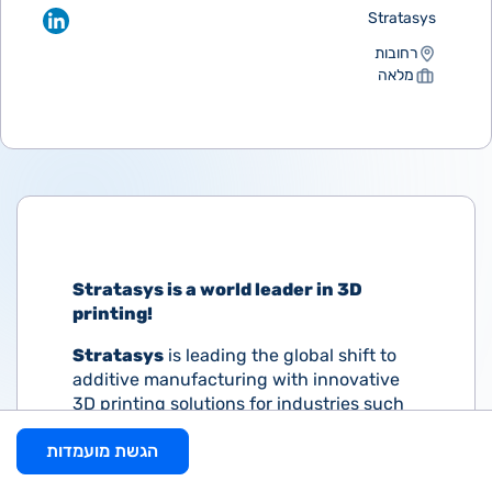
Stratasys
רחובות
מלאה
Stratasys is a world leader in 3D
printing!
Stratasys
is leading the global shift to
additive manufacturing with innovative
3D printing solutions for industries such
as aerospace, automotive, consumer
הגשת מועמדות
products and healthcare. Through smart
and connected 3D printers, polymer