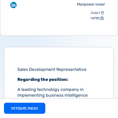
Manpower Israel
רעננה
מלאה
Sales Development Representative
Regarding the position:
A leading technology company in
implementing business intelligence
solutions.
הגשת מועמדות
If you have sales experience, this position
is for you!