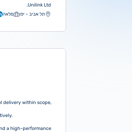
Unilink Ltd.
תל אביב - יפו
מלאה
 delivery within scope,
ively.
 and a high-performance