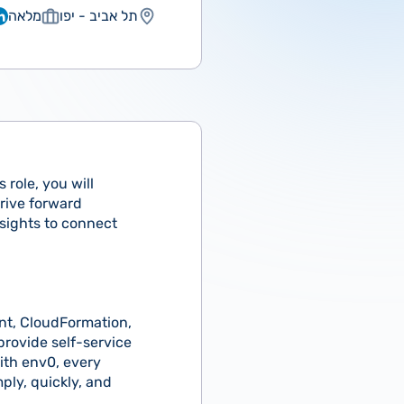
תל אביב - יפו
מלאה
 role, you will
drive forward
nsights to connect
unt, CloudFormation,
provide self-service
ith env0, every
ply, quickly, and