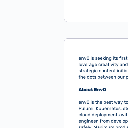
env0 is seeking its firs
leverage creativity and
strategic content initi
the dots between our p
About Env0
env0 is the best way t
Pulumi, Kubernetes, et
cloud deployments wit
engineer, from develop
safely. Maximum produc