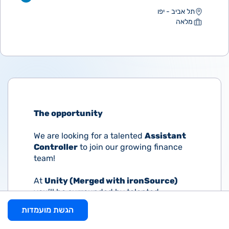
תל אביב - יפו
מלאה
The opportunity
We are looking for a talented
Assistant
Controller
to join our growing finance
team!
At
Unity (Merged with ironSource)
you’ll be surrounded by talented
individuals who are passionate about
הגשת מועמדות
data, technology, and people. We believe
that building a great product and a great