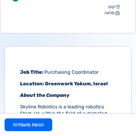
יקום
מלאה
Job Title:
Purchasing Coordinator
Location: Greenwork Yakum, Israel
About the Company
Skyline Robotics is a leading robotics
Start-Up within the field of automated
facade maintenance. Skyline has created
הגשת מועמדות
partnerships for its product both within
the Israeli market, as well as abroad in the