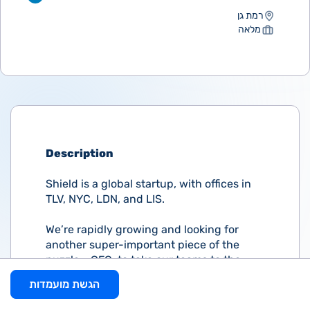
רמת גן
מלאה
Description
Shield is a global startup, with offices in
TLV, NYC, LDN, and LIS.
We’re rapidly growing and looking for
another super-important piece of the
puzzle - CFO, to take our teams to the
next level!
הגשת מועמדות
Responsibilities