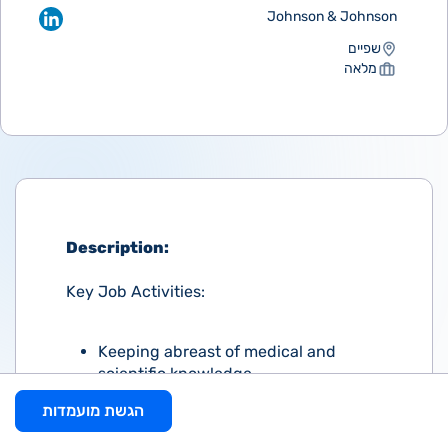
Johnson & Johnson
שפיים
מלאה
Description:
Key Job Activities:
Keeping abreast of medical and
scientific knowledge
Creating and fostering a network of
הגשת מועמדות
partnerships with experts
Working cross-functionally within the