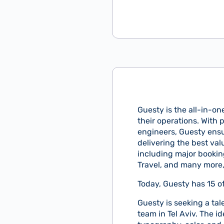
Guesty is the all-in-on
their operations. With
engineers, Guesty ensu
delivering the best val
including major bookin
Travel, and many more, 
Today, Guesty has 15 o
Guesty is seeking a ta
team in Tel Aviv. The i