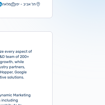
תל אביב - יפו
מלאה
ize every aspect of
 R&D team of 200+
 growth, while
ustry partners,
, Hopper, Google
ive solutions.
 dynamic Marketing
s including