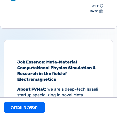
חיפה
מלאה
Job Essence: Meta-Material
Computational Physics Simulation &
Research in the field of
Electromagnetics
About FVMat:
We are a deep-tech Israeli
startup specializing in novel Meta-
Materials for Aerospace & premium
Automotive industries. Our expertise lies
הגשת מועמדות
in developing computational tools for