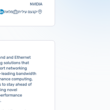
NVIDIA
יקנעם עילית
מלאה
Band and Ethernet
g solutions that
port networking
y-leading bandwidth
ormance computing,
s to stay ahead of
sing novel
 performance
.