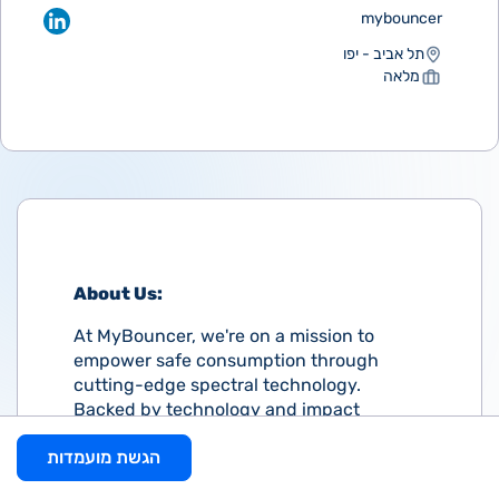
mybouncer
תל אביב - יפו
מלאה
About Us:
At MyBouncer, we're on a mission to
empower safe consumption through
cutting-edge spectral technology.
Backed by technology and impact
investors, we're at the forefront of
הגשת מועמדות
innovation, pioneering solutions to
ensure people can embrace safe