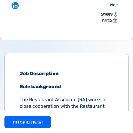
Wolt
ירושלים
מלאה
Job Description
Role background
The Restaurant Associate (RA) works in
close cooperation with the Restaurant
Development Managers and Support
Associates to help our restaurant
הגשת מועמדות
partners maximize their opportunity for
success. The RA is responsible for