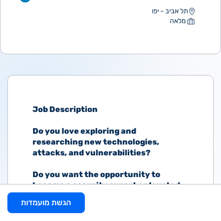
תל אביב - יפו
מלאה
Job Description
Do you love exploring and
researching new technologies,
attacks, and vulnerabilities?
Do you want the opportunity to
become a security expert entrusted
with managing technical security
הגשת מועמדות
projects?