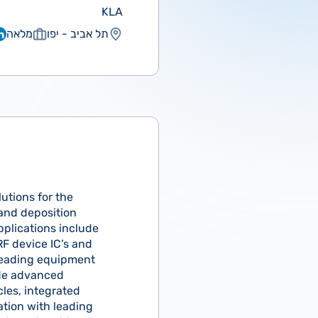
KLA
תל אביב - יפו
מלאה
utions for the
 and deposition
pplications include
F device IC’s and
leading equipment
ide advanced
les, integrated
ration with leading