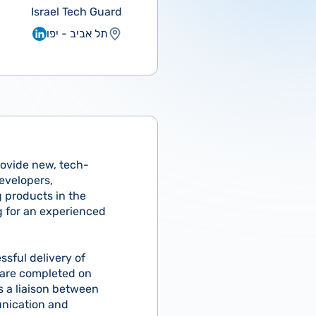
Israel Tech Guard
תל אביב - יפו
rovide new, tech-
evelopers,
g products in the
g for an experienced
sful delivery of
s are completed on
s a liaison between
unication and