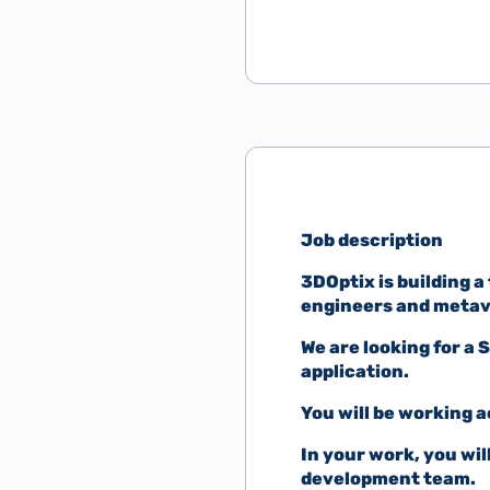
Job description
3DOptix is building a
engineers and metav
We are looking for a 
application.
You will be working 
In your work, you wil
development team.