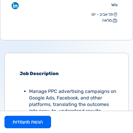
Wix
תל אביב - יפו
מלאה
Job Description
Manage PPC advertising campaigns on
Google Ads, Facebook, and other
platforms, translating the outcomes
into easy-to-understand results
Analyze results and optimize
הגשת מועמדות
performance according to various KPIs
Cultivate fresh ideas and discover new