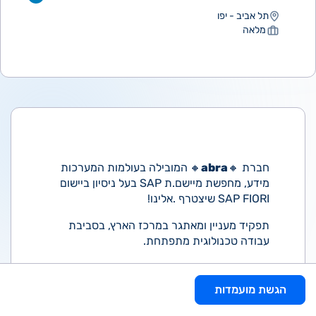
תל אביב - יפו
מלאה
חברת 🔸
abra
🔸
המובילה בעולמות המערכות
מידע, מחפשת מיישם.ת SAP בעל ניסיון ביישום
SAP FIORI שיצטרף .אלינו!
תפקיד מעניין ומאתגר במרכז הארץ, בסביבת
עבודה טכנולוגית מתפתחת.
דרישות התפקיד:
הגשת מועמדות
- תואר ראשון בניהול מערכות מידע/הנדסה
תעשיה וניהול/קורסי יישום- חובה!