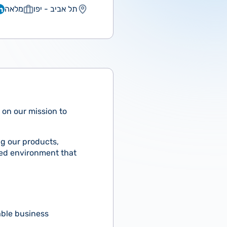
תל אביב - יפו
מלאה
 on our mission to
.
ng our products,
ced environment that
able business