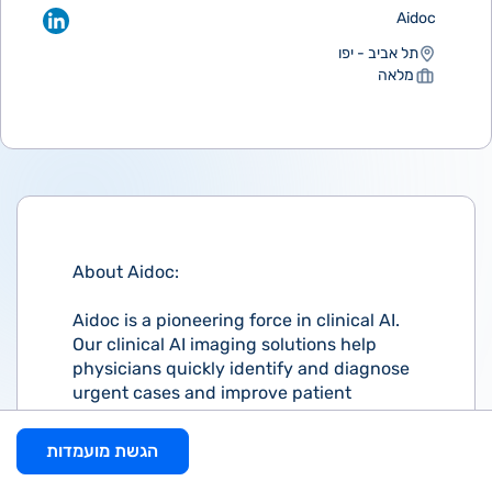
Aidoc
תל אביב - יפו
מלאה
About Aidoc:
Aidoc is a pioneering force in clinical AI.
Our clinical AI imaging solutions help
physicians quickly identify and diagnose
urgent cases and improve patient
outcomes. We analyze and aggregate
medical data to enable care teams to
הגשת מועמדות
work seamlessly with a continued focus
on the patient. Aidoc’s AI is always on,