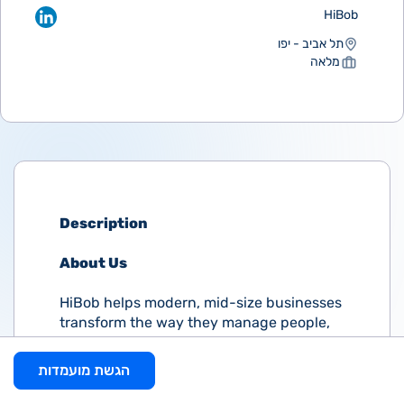
HiBob
תל אביב - יפו
מלאה
Description
About Us
HiBob helps modern, mid-size businesses
transform the way they manage people,
giving HR and managers all they need to
connect, engage, develop, and retain top
הגשת מועמדות
talent. Since 2015, we’ve achieved
consecutive triple-digit year-over-year