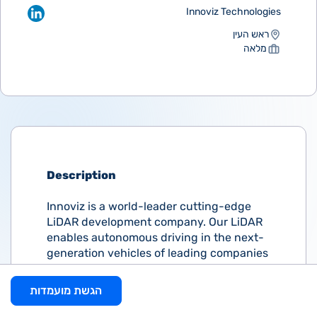
Innoviz Technologies
ראש העין
מלאה
Description
Innoviz is a world-leader cutting-edge
LiDAR development company. Our LiDAR
enables autonomous driving in the next-
generation vehicles of leading companies
such as BMW and VW.
הגשת מועמדות
We are looking for an Optics Assembly
Process Engineer to develop and support