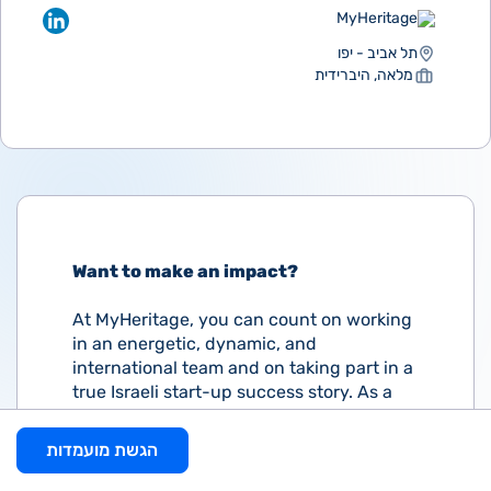
MyHeritage
תל אביב - יפו
מלאה, היברידית
Want to make an impact?
At MyHeritage, you can count on working
in an energetic, dynamic, and
international team and on taking part in a
true Israeli start-up success story. As a
Customer Care Specialist, you'll be our
ambassador to our customers, thoroughly
הגשת מועמדות
trained to educate our 100+ million users
on what MyHeritage is all about. You will