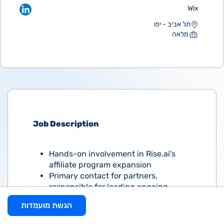
Wix
תל אביב - יפו
מלאה
Job Description
Hands-on involvement in Rise.ai's
affiliate program expansion
Primary contact for partners,
responsible for leading ongoing
communication and accountable for
הגשת מועמדות
driving solutions and fulfilling
company needs