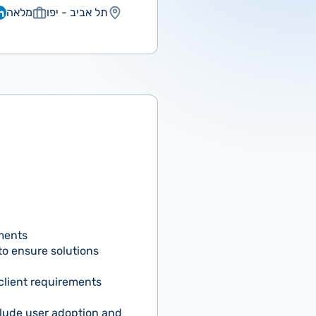
תל אביב - יפו
מלאה
ments
to ensure solutions
client requirements
clude user adoption and