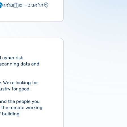
תל אביב - יפו
מלאה
 cyber risk
 scanning data and
 We're looking for
ustry for good.
 and the people you
 or the remote working
f building