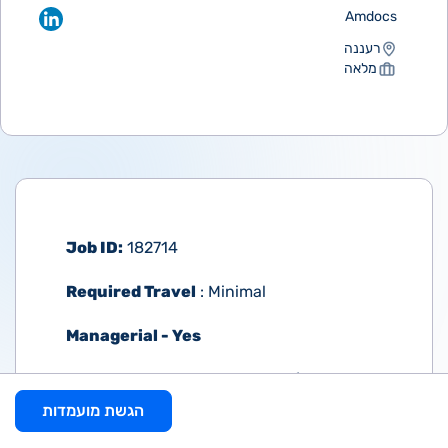
Amdocs
רעננה
מלאה
Job ID:
182714
Required Travel
: Minimal
Managerial - Yes
Location: Israel- RAANANA (Amdocs
Site)
הגשת מועמדות
Who are we?