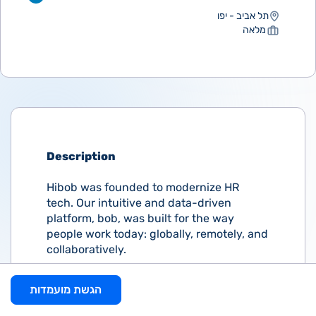
תל אביב - יפו
מלאה
Description
Hibob was founded to modernize HR
tech. Our intuitive and data-driven
platform, bob, was built for the way
people work today: globally, remotely, and
collaboratively.
Since its launch in late 2015, bob has
הגשת מועמדות
achieved consecutive triple-digit year-
over-year growth, and become the HRIS