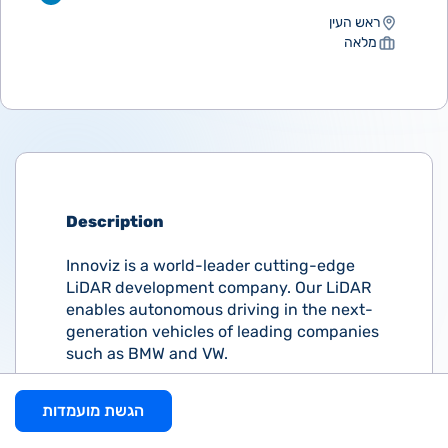
ראש העין
מלאה
Description
Innoviz is a world-leader cutting-edge
LiDAR development company. Our LiDAR
enables autonomous driving in the next-
generation vehicles of leading companies
such as BMW and VW.
Innoviz Supply Chain team is leading the
הגשת מועמדות
Production, Procurement, Logistics and
Planning. We are looking for a talented