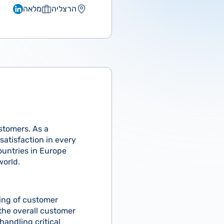
הרצליה
מלאה
ustomers. As a
atisfaction in every
ountries in Europe
world.
sing of customer
the overall customer
handling critical