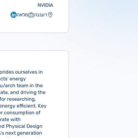
NVIDIA
רעננה
מלאה
prides ourselves in
ucts' energy
 u/arch team in the
data, and driving the
for researching,
nergy efficient. Key
er consumption of
rate with
nd Physical Design
's next generation