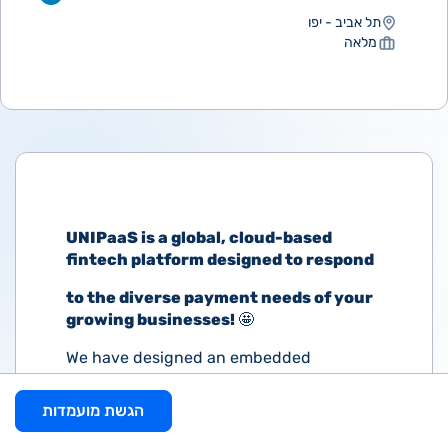
תל אביב - יפו
מלאה
UNIPaaS is a global, cloud-based
fintech platform designed to respond
to the diverse payment needs of your
growing businesses!
🤩
We have designed an embedded
payment stack, built from the ground up
to facilitate complex multi-vendor
הגשת מועמדות
models. Our solution gives platforms the
ability to offer a seamless user