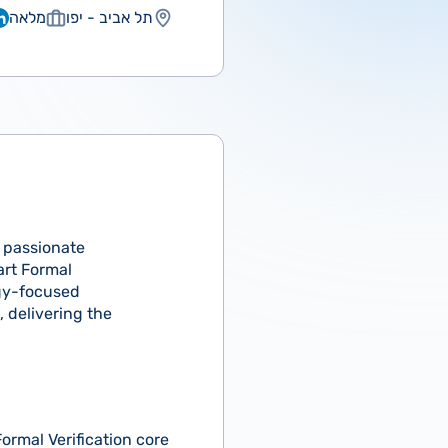
תל אביב - יפו
מלאה
f passionate
art Formal
ogy-focused
 delivering the
ormal Verification core