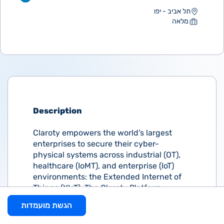
תל אביב - יפו
מלאה
Description
Claroty empowers the world's largest
enterprises to secure their cyber-
physical systems across industrial (OT),
healthcare (IoMT), and enterprise (IoT)
environments: the Extended Internet of
Things (XIoT). The Claroty Platform
integrates with customers’ existing
הגשת מועמדות
infrastructure to provide a full range of
controls for visibility, risk and