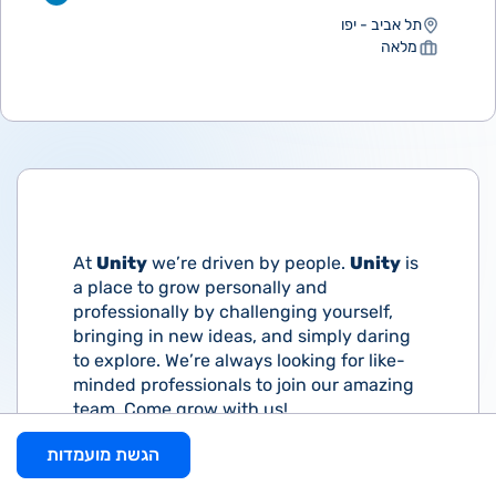
תל אביב - יפו
מלאה
At
Unity
we’re driven by people.
Unity
is
a place to grow personally and
professionally by challenging yourself,
bringing in new ideas, and simply daring
to explore. We’re always looking for like-
minded professionals to join our amazing
team. Come grow with us!
We are on the lookout for a talented
הגשת מועמדות
Bookkeeper to join our growing Finance