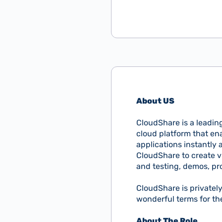
About US
CloudShare is a leadin
cloud platform that ena
applications instantly
CloudShare to create v
and testing, demos, pro
CloudShare is privatel
wonderful terms for the
About The Role