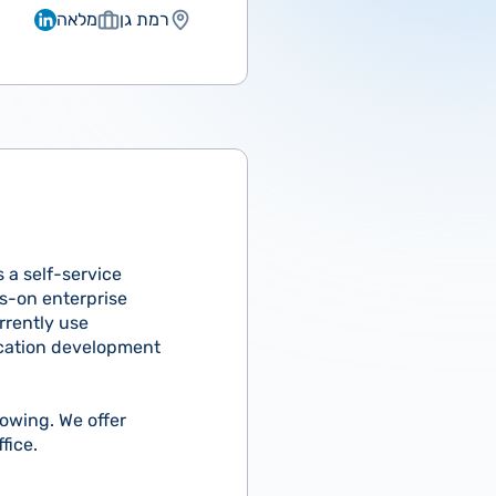
רמת גן
מלאה
 a self-service
ds-on enterprise
rrently use
ication development
rowing. We offer
fice.