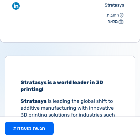
Stratasys
רחובות
מלאה
Stratasys is a world leader in 3D
printing!
Stratasys
is leading the global shift to
additive manufacturing with innovative
3D printing solutions for industries such
as aerospace, automotive, consumer
הגשת מועמדות
products and healthcare. Through smart
and connected 3D printers, polymer