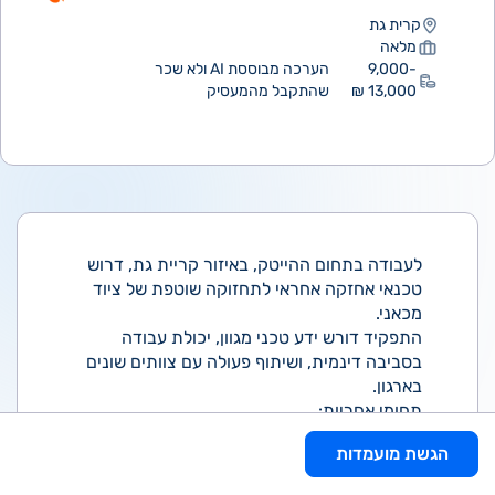
קרית גת
מלאה
9,000-
הערכה מבוססת AI ולא שכר
13,000 ₪
שהתקבל מהמעסיק
לעבודה בתחום ההייטק, באיזור קריית גת, דרוש
טכנאי אחזקה אחראי לתחזוקה שוטפת של ציוד
מכאני.
התפקיד דורש ידע טכני מגוון, יכולת עבודה
בסביבה דינמית, ושיתוף פעולה עם צוותים שונים
בארגון.
תחומי אחריות:
ביצוע תחזוקה מונעת ומתוכננת למכונות
הגשת מועמדות
(מערכות מולטידיסיפלינאריות), בהתאם לתוכניות
עבודה.