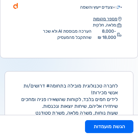
צעדים ייעוץ והשמה
מספר מקומות
מלאה, חלקית
8,000-
הערכה מבוססת AI ולא שכר
18,000 ₪
שהתקבל מהמעסיק
לחברה טכנולוגית מובילה בתחומה# דרושים/ות
אנשי מכירות!
לידים חמים בלבד, לקוחות שהשאירו פניה ומחכים
שיחזירו אליהם, שיחות יוצאות ונכנסות.
שעות נוחות, משרה מלאה, משרת סטודנט
ומשרת הורים עד השעה 15:30- ללא ימי שישי.
הגשת מועמדות
שכר בסיס 40 ש"ח- שכר ממוצע 18K- ללא
תקרה.