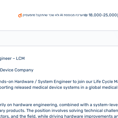
18,000-25,000 ₪
הערכה מבוססת AI ולא שכר שהתקבל מהמעסיק
gineer – LCM
al Device Company
ands-on Hardware / System Engineer to join our Life Cycle
orting released medical device systems in a global medica
arily on hardware engineering, combined with a system-leve
ary products. The position involves solving technical challe
tors, and the field, while driving hardware improvements 