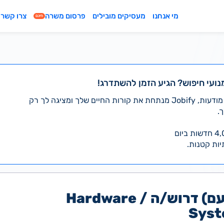
מי אנחנו
מעסיקים מובילים
פרסום משרה
צרו קשר
חינם
נועי חיפוש? הגיע הזמן להשתדרג!
במקום לעבור לבד על אלפי מודעות, Jobify מנתחת את קורות החיים שלך ומציגה לך רק
.
יות קטנות.
למטריקס (יקנעם) דרוש/ה Hardware /
Syst