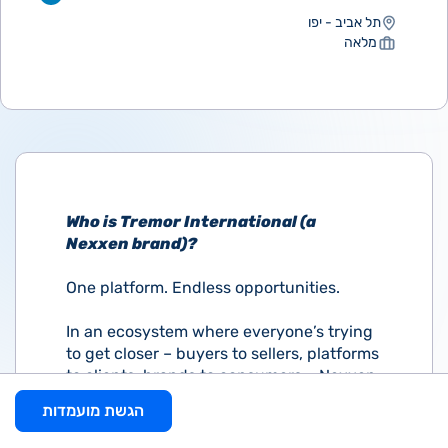
תל אביב - יפו
מלאה
Who is Tremor International (a
Nexxen brand)?
One platform. Endless opportunities.
In an ecosystem where everyone’s trying
to get closer – buyers to sellers, platforms
to clients, brands to consumers – Nexxen
bridges new opportunities in ways that
הגשת מועמדות
others cannot. Data, service and planning
capabilities are our superpowers,